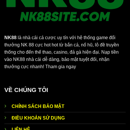
NK88
là nhà cái cá cược uy tín với hệ thống game đổi
thưởng NK 88 cực hot hot từ bắn cá, nổ hũ, lô đề truyền
thống cho đến thể thao, casino, đá gà hiện đại. Nạp tiền
vào NK88 nhà cái dễ dàng, bảo mật tuyệt đối, nhận
thưởng cực nhanh! Tham gia ngay
Đẳng cấp của nhà cái NK88 uy tín số 1
VỀ CHÚNG TÔI
Link vào NK88 nhanh, an toàn không bị
chặn 2026
CHÍNH SÁCH BẢO MẬT
Lựa chọn đúng đường link vào nhà cái uy tín là yếu tố
quan trọng hàng đầu để tay cược giải trí thành công.
ĐIỀU KHOẢN SỬ DỤNG
Liên kết chính thức không chuyển hướng sang trang
web thứ 3, hỗ trợ truy cập hoàn toàn miễn phí và bảo vệ
LIÊN HỆ