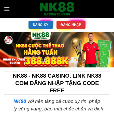
ĐĂNG KÝ
ĐĂNG NHẬP
NK88 - NK88 CASINO, LINK NK88
COM ĐĂNG NHẬP TẶNG CODE
FREE
NK88
với nền tảng cá cược uy tín, pháp
lý vững vàng, bảo mật chắc chắn và dịch